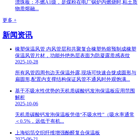
漂珠板：不燃A1级，是煤粉在电厂锅炉内燃烧时,粘土质
物质熔融...
更多 +
新闻资讯
橡塑保温风管 内风管层和共聚复合橡塑热熔预制成橡塑
保温风管片材，功能外绝热层表面为防凝露质感表纹
2025-10-28
所有风管四周包边无保温外露,现场可快速合拢成圆形与
扁圆形,配置内支撑结构保证风管不通风时外观饱满...
基于不吸水性优势的无机质碳酸钙发泡保温板应用范围
解析
2025-10-06
无机质碳酸钙发泡保温板凭借“不吸水性”（吸水率通常
＜0.5%，远低于有机...
上海铝箔交织纤维增强酚醛复合保温板
2025-06-21