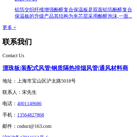
铝箔交织纤维增强酚醛复合保温板是双面铝箔酚醛复合
保温板的升级产品其结构为夹芯层采用酚醛泡沫,一面...
更多 +
联系我们
Contact Us
漂珠板|装配式风管|钢质隔热排烟风管|通风材料商
地址：上海市宝山区沪太路5018号
联系人：宋先生
电话：
4001149686
手机：
13564827868
邮件：cnduct@163.com