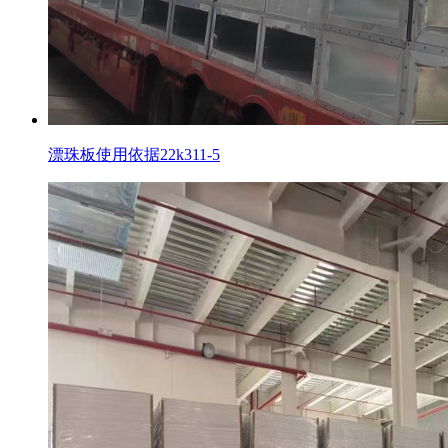
漂珠板使用依据22k311-5